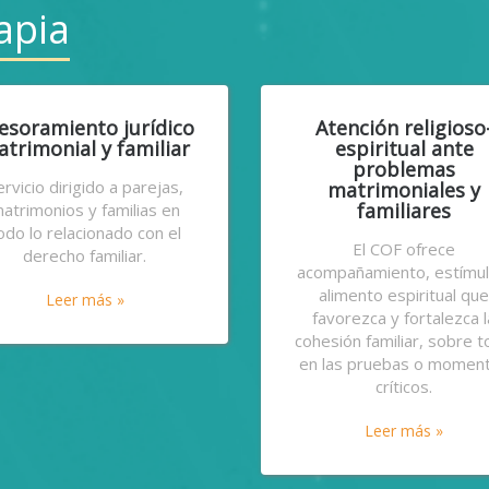
apia
esoramiento jurídico
Atención religioso
trimonial y familiar
espiritual ante
problemas
ervicio dirigido a parejas,
matrimoniales y
familiares
atrimonios y familias en
odo lo relacionado con el
El COF ofrece
derecho familiar.
acompañamiento, estímul
alimento espiritual qu
Leer más »
favorezca y fortalezca l
cohesión familiar, sobre 
en las pruebas o momen
críticos.
Leer más »