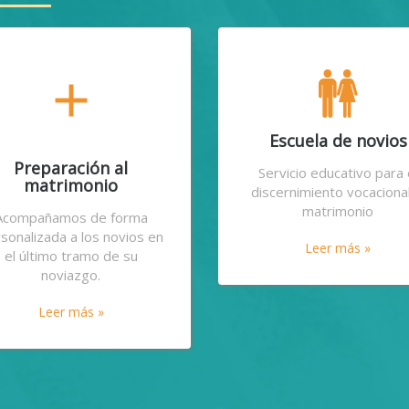
add
Escuela de novios
Preparación al
Servicio educativo para 
matrimonio
discernimiento vocacional
matrimonio
Acompañamos de forma
sonalizada a los novios en
Leer más »
el último tramo de su
noviazgo.
Leer más »