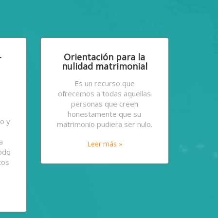
-
Orientación para la
nulidad matrimonial
Es un recurso que
ofrecemos a todas aquellas
personas que creen
honestamente que su
o y
matrimonio pudiera ser nulo.
e
a
Leer más »
todo
tos