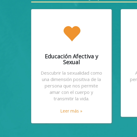
Educación Afectiva y
Sexual
Descubrir la sexualidad como
una dimensión positiva de la
per
persona que nos permite
amar con el cuerpo y
transmitir la vida.
Leer más »