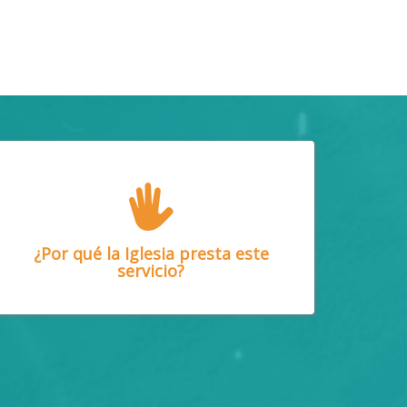
¿Por qué la Iglesia presta este
servicio?