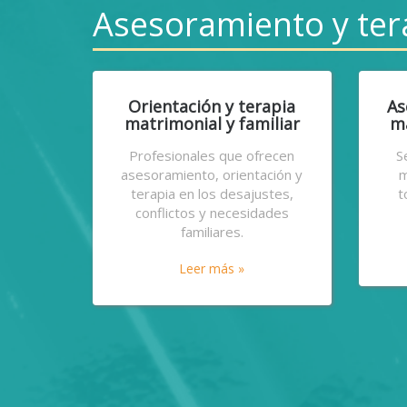
Asesoramiento y ter
Orientación y terapia
As
matrimonial y familiar
ma
Profesionales que ofrecen
S
asesoramiento, orientación y
m
terapia en los desajustes,
t
conflictos y necesidades
familiares.
Leer más »