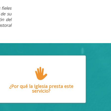
 fieles
 de su
ón del
storal
¿Por qué la Iglesia presta este
servicio?