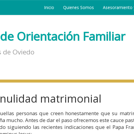
Inicio
Quienes Somos
Asesoramiento y
de Orientación Familiar
s de Oviedo
 nulidad matrimonial
quellas personas que creen honestamente que su matr
eña mucho. Antes de dar el paso ofrecemos este cauce past
do siguiendo las recientes indicaciones que el Papa Fra
Dominus Iesus: