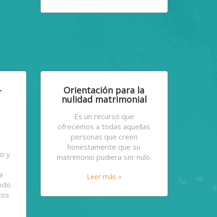
-
Orientación para la
nulidad matrimonial
Es un recurso que
ofrecemos a todas aquellas
personas que creen
honestamente que su
o y
matrimonio pudiera ser nulo.
e
a
Leer más »
todo
tos