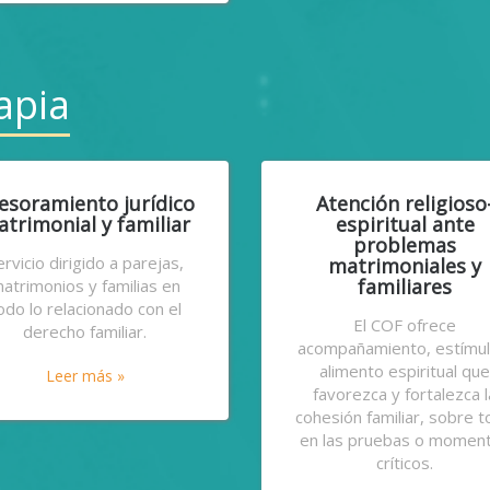
apia
esoramiento jurídico
Atención religioso
trimonial y familiar
espiritual ante
problemas
ervicio dirigido a parejas,
matrimoniales y
familiares
atrimonios y familias en
odo lo relacionado con el
El COF ofrece
derecho familiar.
acompañamiento, estímul
alimento espiritual qu
Leer más »
favorezca y fortalezca l
cohesión familiar, sobre 
en las pruebas o momen
críticos.