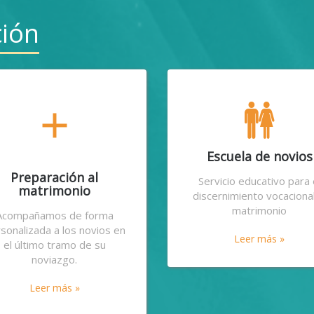
ción
add
Escuela de novios
Preparación al
Servicio educativo para 
matrimonio
discernimiento vocacional
matrimonio
Acompañamos de forma
sonalizada a los novios en
Leer más »
el último tramo de su
noviazgo.
Leer más »