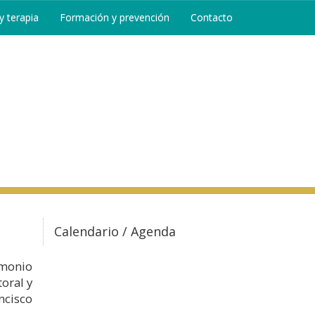
 terapia
Formación y prevención
Contacto
Calendario / Agenda
imonio
oral y
ncisco