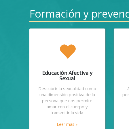
Formación y preven
Educación Afectiva y
Sexual
Descubrir la sexualidad como
una dimensión positiva de la
per
persona que nos permite
amar con el cuerpo y
transmitir la vida.
Leer más »