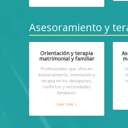
Asesoramiento y ter
Orientación y terapia
As
matrimonial y familiar
ma
Profesionales que ofrecen
S
asesoramiento, orientación y
m
terapia en los desajustes,
t
conflictos y necesidades
familiares.
Leer más »